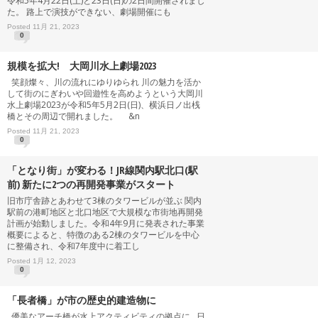
令和5年4月22日(土)と23日(日)の2日間開催されまし
た。 路上で演技ができない、劇場開催にも
Posted 11月 21, 2023
0
規模を拡大! 大岡川水上劇場2023
笑顔燦々、川の流れにゆりゆられ 川の魅力を活か
して街のにぎわいや回遊性を高めようという大岡川
水上劇場2023が令和5年5月2日(日)、横浜日ノ出桟
橋とその周辺で開れました。 &n
Posted 11月 21, 2023
0
「となり街」が変わる！JR線関内駅北口(駅
前) 新たに2つの再開発事業がスタート
旧市庁舎跡とあわせて3棟のタワービルが並ぶ 関内
駅前の港町地区と北口地区で大規模な市街地再開発
計画が始動しました。令和4年9月に発表された事業
概要によると、特徴のある2棟のタワービルを中心
に整備され、令和7年度中に着工し
Posted 1月 12, 2023
0
「長者橋」が市の歴史的建造物に
優美なアーチ橋が水上アクティビティの拠点に 日