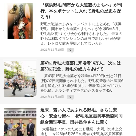
『横浜野毛 闇市から大道芸のまちへ』が刊
行。本をポケットに入れて野毛の歴史を探
ろう!
野毛の戦後の歩みをコンパクト にまとめた『横浜
野毛 闇市から大道芸のまちへ』が令 和3年3月、
野毛地区街づ くり会から刊行されました。 最近の
野毛は相次ぐマンションの建設で新しい住民が増
え、レトロな飲み屋街として若い人た
2021年12月15日
0
第49回野毛大道芸に来場者14万人。 次回は
第50回記念、野毛の総力をあげて
第49回野毛大道芸が令和6年4月20日(土)と21日
(日)の2日間開催されました。野毛初登場の出演者6
組を加えた計37組が出演し、来場者は延べ14万人
を記録。ボランティアを含めたスタッフ450
2024年11月28日
0
週末、若い人であふれる野毛。さらに安
心・安全な街へ -野毛地区振興事業協同同
組合新理事長、田井昌伸さんに聞く
大道芸はファンのためにも継続、大岡川の水上交
通も –令和6年6月26日の総会で野毛地区振興事業