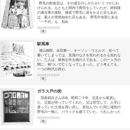
野毛の飲食店は、その成立のしかたがいくつかにわ
けられる。もともと関内で商売をしていたが、終戦後
の連合軍の進駐、接収で野毛に居をかえた店もあれ
ば、素人が突然始めた店もある。 野毛中央部にある
「一千代」も、初め
2024年10月29日
0
駅馬車
浦山桐郎、永田雅一、オーソン・ウエルズ、並べて
書いてしまっては、見識のなさを笑われるかも知れな
い。三人は、映画を作る側の人である。この一ヵ月の
間に、相ついで亡くなってしまった。どう考えても、
一つの時代が終わ
2024年10月26日
0
ガラス戸の街
窪倉錦次さん(64)。昭和二十年、北支から復員し
た。父親が待っていてくれた。父は苦労して、人手に
渡っていた土地を買い戻し、昔住んでいた同じ場所の
野毛の一角に、バラックを建てていた。うれしかった
2024年10月24日
0