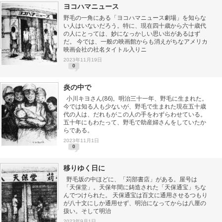
ヨコハマニュース
野毛の一角にある「ヨコハマニュース劇場」を知らな
い人はいないだろう。特に、現在四十歳から六十歳代
の人にとっては、妙になっかしい思い出があるはず
だ。 今では、一般の映画館からも消えがちなアメリカ
映画会社の社名タイトル入りニ
2023年11月19日
0
炎の中で
小川キヨさん(86)。明治三十一年、野毛に生まれた。
今では知る人も少ないが、野毛で生まれた現在五十歳
代の人は、だれもがこの人の手をわずらわせている。
五十年にもわたって、野毛で助産婦さんをしていたか
らである。
2023年11月1日
0
移りゆく日に
野毛坂の中ほどに、「苅部書店」がある。屋号は
「天保堂」。天保年間に鋳造された「天保通宝」ちな
んでつけられた。 天保通宝は百文に通用させるつもり
が八十文にしか通用せず、明治になってからは八厘の
扱い。そして明治
2023年9月1日