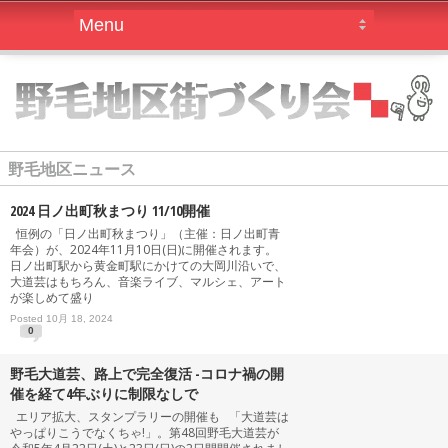
野毛地区ニュース
2024 日ノ出町秋まつり 11/10開催
恒例の「日ノ出町秋まつり」（主催：日ノ出町青
年会）が、2024年11月10日(日)に開催されます。
日ノ出町駅から黄金町駅にかけての大岡川沿いで、
大道芸はもちろん、音楽ライブ、マルシェ、アート
が楽しめて盛り
Posted 10月 18, 2024
0
野毛大道芸、路上で完全復活 -コロナ禍の開
催を経て4年ぶりに制限なしで
エリア拡大、スタンプラリーの開催も 「大道芸は
やっぱりこうでなくちゃ!」。第48回野毛大道芸が