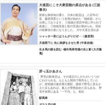
大道芸にこそ大衆芸能の原点がある (三波
春夫)
皆様も御存知の通り、日本の歌芸は、八百年の
昔、藤原澄憲という名僧が始めた「脱経節」から
出発しております。 三味線が四百年前に作られて
急速に、三味線音楽と歌の完成が進められ、現在
の歌舞伎の形になりました。 片や大道を流れ歩
シャッター音にはうんざりだぜ･･･ (森直実)
天皇陛下に 先に挨拶をさせた男 (中泉吉雄)
生き馬の眼を読む -場外馬券売場の光と影 (大月隆
寬)
肝っ玉かあさん
野毛の飲食店は、その成立のしかたがいくつか
にわけられる。もともと関内で商売をしていた
が、終戦後の連合軍の進駐、接収で野毛に居をか
えた店もあれば、素人が突然始めた店もある。 野
毛中央部にある「一千代」も、初め
駅馬車
ガラス戸の街