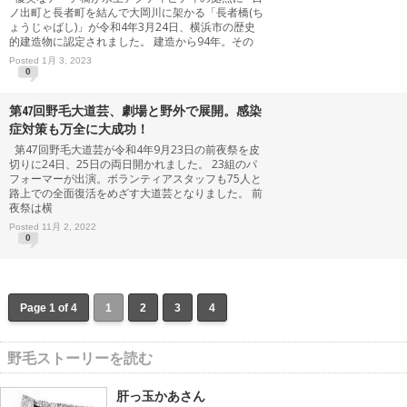
ノ出町と長者町を結んで大岡川に架かる「長者橋(ち
ょうじゃばし)」が令和4年3月24日、横浜市の歴史
的建造物に認定されました。 建造から94年。その
Posted 1月 3, 2023
0
第47回野毛大道芸、劇場と野外で展開。感染
症対策も万全に大成功！
第47回野毛大道芸が令和4年9月23日の前夜祭を皮
切りに24日、25日の両日開かれました。 23組のパ
フォーマーが出演。ボランティアスタッフも75人と
路上での全面復活をめざす大道芸となりました。 前
夜祭は横
Posted 11月 2, 2022
0
Page 1 of 4
1
2
3
4
野毛ストーリーを読む
肝っ玉かあさん