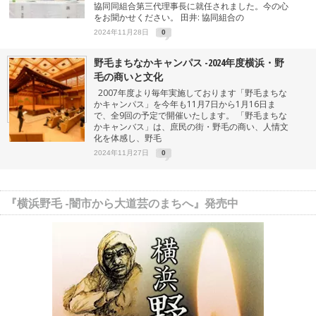
協同同組合第三代理事長に就任されました。今の心
をお聞かせください。 田井: 協同組合の
2024年11月28日
0
野毛まちなかキャンパス -2024年度横浜・野
毛の商いと文化
2007年度より毎年実施しております「野毛まちな
かキャンパス」を今年も11月7日から1月16日ま
で、全9回の予定で開催いたします。 「野毛まちな
かキャンバス」は、庶民の街・野毛の商い、人情文
化を体感し、野毛
2024年11月27日
0
『横浜野毛 -闇市から大道芸のまちへ』発売中