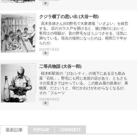
0
クジラ横丁の思い出 (大谷一郎)
高木良雄さん(63)野毛で大衆酒場「いざよい」を経営
する。 店のガラス戸を開けると、揚げ物のにおいと、
客同士の喧騒が、昔の野毛をほうふつさせる。活気に
満ちている。現在の場所になったのは、昭和三十年か
らだが、
2022年7月3日
0
二等兵物語 (大谷一郎)
桜木町駅前の「ぴおシティ」の地下にある立ち飲み
屋「石松」。野毛にも同じ名前の店があり、ともども
その安直さではやっている。 この飲み屋の前身が、果
物屋、だというと、何だかわけがわからなくなるが、
その「フルーツ
2022年6月4日
0
POPULAR
COMMENTS
最新記事