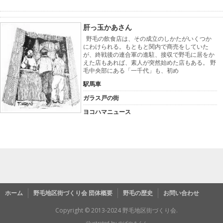
肝っ玉かあさん
野毛の飲食店は、その成立のしかたがいくつか
にわけられる。もともと関内で商売をしていた
が、終戦後の連合軍の進駐、接収で野毛に居をか
えた店もあれば、素人が突然始めた店もある。 野
毛中央部にある「一千代」も、初め
駅馬車
ガラス戸の街
ヨコハマニュース
ホーム
野毛地区街づくり会 団体概要
野毛の歴史
お問い合わせ
Copyright © 2013-2024 野毛地区街づくり会.