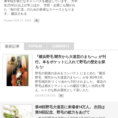
東学院が新たなキャンパスを建設しています。 大学
生2500人以上が学ぶほか、 市民・企業にも開かれ
た「知の交 流」のための多様なスペースとなりま
す。 建設される
Posted 10月 27, 2019
0
POPULAR
COMMENTS
最新記事
『横浜野毛 闇市から大道芸のまちへ』が刊
行。本をポケットに入れて野毛の歴史を探
ろう!
野毛の戦後の歩みをコンパクト にまとめた『横浜
野毛 闇市から大道芸のまちへ』が令 和3年3月、
野毛地区街づ くり会から刊行されました。 最近の
野毛は相次ぐマンションの建設で新しい住民が増
え、レトロな飲み屋街として若い人た
2021年12月15日
0
第49回野毛大道芸に来場者14万人。 次回は
第50回記念、野毛の総力をあげて