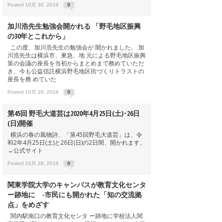
Posted 10月 30, 2019
0
加川浩先生勉強会開かれる 「野毛地区振興
の30年とこれから」
この度、加川浩先生の勉強会が 開かれました。 加
川浩先生は横浜市、東急、地 元による野毛地区振興
策の会議の座長を当初からまとめまで務めていただ
き、今も公益信託横浜野毛地区街づくりトラストの
座長を務 めていた
Posted 10月 29, 2019
0
第45回 野毛大道芸は2020年4月25日(土)･26日
(日)開催
横浜の春の風物詩、「第45回野毛大道芸」は、令
和2年4月25日(土)と26日(日)の2日間、開かれます。
→公式サイト
Posted 10月 28, 2019
0
関東学院大学のキャンパスが教育文化センタ
ー跡地に -市民にも開かれた「知の交流拠
点」をめざす
関内駅南口の教育文化センタ ー跡地に学校法人関