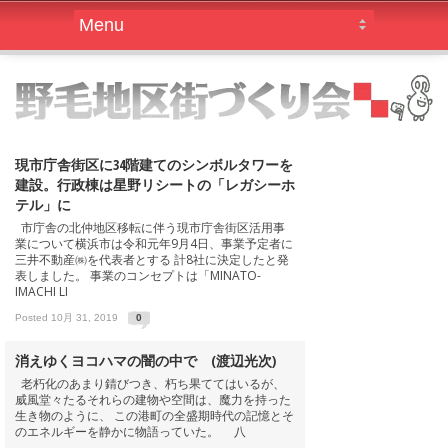
現市庁舎街区に34階建てのシンボルタワーを
建設。行政棟は星野リシートの「レガシーホ
テル」に
市庁舎の北仲地区移転に伴う現市庁舎街区活用事
業について横浜市は令和元年9月4日、事業予定者に
三井不動産㈱を代表者とする 計8社に決定したと発
表しました。 事業のコンセプトは「MINATO-
IMACHI LI
Posted 10月 31, 2019
0
消えゆくヨコハマの闇の中で (渡辺光次)
老朽化のあまり錆びつき、朽ち果ててはいるが、
威風堂々たるそれらの建物や空間は、魔力を持った
生き物のように、 この港町の全盛期時代の記憶とそ
のエネルギーを静かに物語っていた。 八