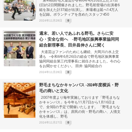
第49回野毛大道芸が令和6年4月20日(土)と21日
(日)の2日間開催されました。野毛初登場の出演者6
組を加えた計37組が出演し、来場者は延べ14万人
を記録。ボランティアを含めたスタッフ450
2024年11月28日
0
週末、若い人であふれる野毛。さらに安
心・安全な街へ -野毛地区振興事業協同同
組合新理事長、田井昌伸さんに聞く
大道芸はファンのためにも継続、大岡川の水上交
通も –令和6年6月26日の総会で野毛地区振興事業
協同同組合第三代理事長に就任されました。今の心
をお聞かせください。 田井: 協同組合の
2024年11月28日
0
野毛まちなかキャンパス -2024年度横浜・野
毛の商いと文化
2007年度より毎年実施しております「野毛まちな
かキャンパス」を今年も11月7日から1月16日ま
で、全9回の予定で開催いたします。 「野毛まちな
かキャンバス」は、庶民の街・野毛の商い、人情文
化を体感し、野毛
2024年11月27日
0