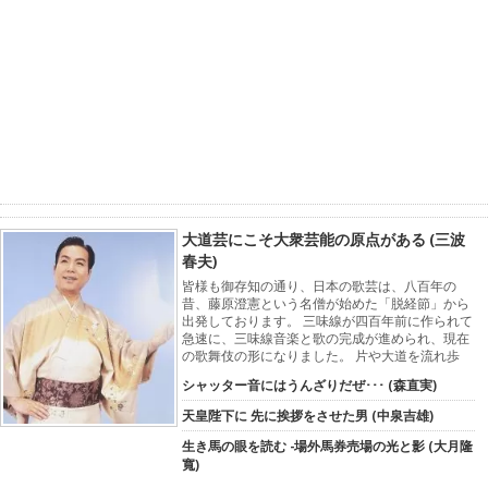
大道芸にこそ大衆芸能の原点がある (三波
春夫)
皆様も御存知の通り、日本の歌芸は、八百年の
昔、藤原澄憲という名僧が始めた「脱経節」から
出発しております。 三味線が四百年前に作られて
急速に、三味線音楽と歌の完成が進められ、現在
の歌舞伎の形になりました。 片や大道を流れ歩
シャッター音にはうんざりだぜ･･･ (森直実)
天皇陛下に 先に挨拶をさせた男 (中泉吉雄)
生き馬の眼を読む -場外馬券売場の光と影 (大月隆
寬)