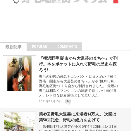
POPULAR
COMMENTS
最新記事
『横浜野毛 闇市から大道芸のまちへ』が刊
行。本をポケットに入れて野毛の歴史を探
ろう!
野毛の戦後の歩みをコンパクト にまとめた『横浜
野毛 闇市から大道芸のまちへ』が令 和3年3月、
野毛地区街づ くり会から刊行されました。 最近の
野毛は相次ぐマンションの建設で新しい住民が増
え、レトロな飲み屋街として若い人た
2021年12月15日
0
第49回野毛大道芸に来場者14万人。 次回は
第50回記念、野毛の総力をあげて
第49回野毛大道芸が令和6年4月20日(土)と21日