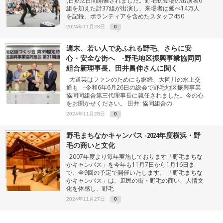
(日)の2日間開催されました。野毛初登場の出演者6
組を加えた計37組が出演し、来場者は延べ14万人
を記録。ボランティアを含めたスタッフ450
2024年11月28日
0
週末、若い人であふれる野毛。さらに安
心・安全な街へ -野毛地区振興事業協同同
組合新理事長、田井昌伸さんに聞く
大道芸はファンのためにも継続、大岡川の水上交
通も –令和6年6月26日の総会で野毛地区振興事業
協同同組合第三代理事長に就任されました。今の心
をお聞かせください。 田井: 協同組合の
2024年11月28日
0
野毛まちなかキャンパス -2024年度横浜・野
毛の商いと文化
2007年度より毎年実施しております「野毛まちな
かキャンパス」を今年も11月7日から1月16日ま
で、全9回の予定で開催いたします。 「野毛まちな
かキャンバス」は、庶民の街・野毛の商い、人情文
化を体感し、野毛
2024年11月27日
0