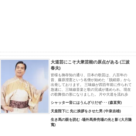
大道芸にこそ大衆芸能の原点がある (三波
春夫)
皆様も御存知の通り、日本の歌芸は、八百年の
昔、藤原澄憲という名僧が始めた「脱経節」から
出発しております。 三味線が四百年前に作られて
急速に、三味線音楽と歌の完成が進められ、現在
の歌舞伎の形になりました。 片や大道を流れ歩
シャッター音にはうんざりだぜ･･･ (森直実)
天皇陛下に 先に挨拶をさせた男 (中泉吉雄)
生き馬の眼を読む -場外馬券売場の光と影 (大月隆
寬)