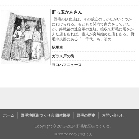
肝っ玉かあさん
野毛の飲食店は、その成立のしかたがいくつか
にわけられる。もともと関内で商売をしていた
が、終戦後の連合軍の進駐、接収で野毛に居をか
えた店もあれば、素人が突然始めた店もある。 野
毛中央部にある「一千代」も、初め
駅馬車
ガラス戸の街
ヨコハマニュース
ホーム
野毛地区街づくり会 団体概要
野毛の歴史
お問い合わせ
Copyright © 2013-2024 野毛地区街づくり会.
illustrated by
のげやまくん