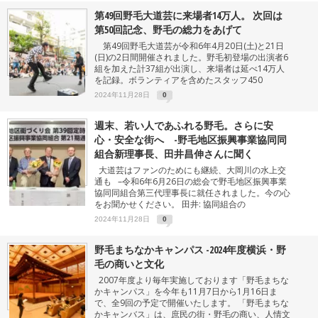
第49回野毛大道芸に来場者14万人。 次回は
第50回記念、野毛の総力をあげて
第49回野毛大道芸が令和6年4月20日(土)と21日
(日)の2日間開催されました。野毛初登場の出演者6
組を加えた計37組が出演し、来場者は延べ14万人
を記録。ボランティアを含めたスタッフ450
2024年11月28日
0
週末、若い人であふれる野毛。さらに安
心・安全な街へ -野毛地区振興事業協同同
組合新理事長、田井昌伸さんに聞く
大道芸はファンのためにも継続、大岡川の水上交
通も –令和6年6月26日の総会で野毛地区振興事業
協同同組合第三代理事長に就任されました。今の心
をお聞かせください。 田井: 協同組合の
2024年11月28日
0
野毛まちなかキャンパス -2024年度横浜・野
毛の商いと文化
2007年度より毎年実施しております「野毛まちな
かキャンパス」を今年も11月7日から1月16日ま
で、全9回の予定で開催いたします。 「野毛まちな
かキャンバス」は、庶民の街・野毛の商い、人情文