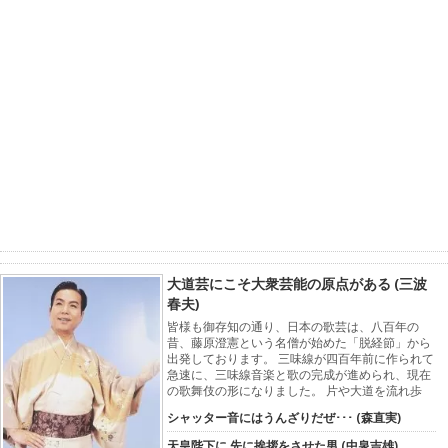
大道芸にこそ大衆芸能の原点がある (三波
春夫)
皆様も御存知の通り、日本の歌芸は、八百年の
昔、藤原澄憲という名僧が始めた「脱経節」から
出発しております。 三味線が四百年前に作られて
急速に、三味線音楽と歌の完成が進められ、現在
の歌舞伎の形になりました。 片や大道を流れ歩
シャッター音にはうんざりだぜ･･･ (森直実)
天皇陛下に 先に挨拶をさせた男 (中泉吉雄)