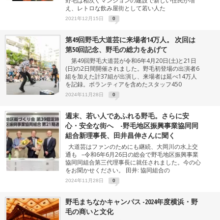
野毛は相次ぐマンションの建設で新しい住民が増
え、レトロな飲み屋街として若い人た
2021年12月15日
0
第49回野毛大道芸に来場者14万人。 次回は
第50回記念、野毛の総力をあげて
第49回野毛大道芸が令和6年4月20日(土)と21日
(日)の2日間開催されました。野毛初登場の出演者6
組を加えた計37組が出演し、来場者は延べ14万人
を記録。ボランティアを含めたスタッフ450
2024年11月28日
0
週末、若い人であふれる野毛。さらに安
心・安全な街へ -野毛地区振興事業協同同
組合新理事長、田井昌伸さんに聞く
大道芸はファンのためにも継続、大岡川の水上交
通も –令和6年6月26日の総会で野毛地区振興事業
協同同組合第三代理事長に就任されました。今の心
をお聞かせください。 田井: 協同組合の
2024年11月28日
0
野毛まちなかキャンパス -2024年度横浜・野
毛の商いと文化