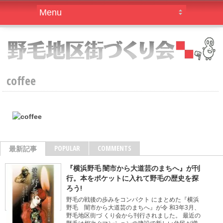
coffee
POPULAR
COMMENTS
最新記事
『横浜野毛 闇市から大道芸のまちへ』が刊
行。本をポケットに入れて野毛の歴史を探
ろう!
野毛の戦後の歩みをコンパクト にまとめた『横浜
野毛 闇市から大道芸のまちへ』が令 和3年3月、
野毛地区街づ くり会から刊行されました。 最近の