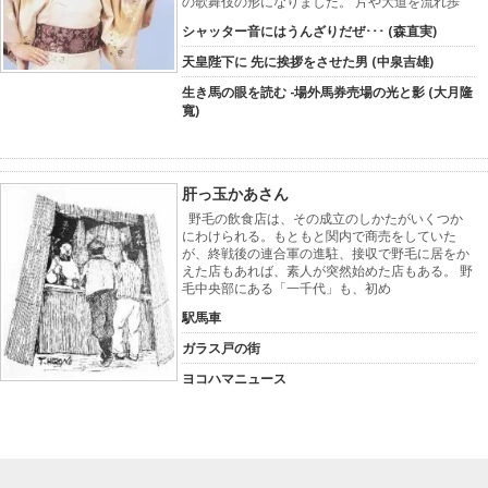
の歌舞伎の形になりました。 片や大道を流れ歩
シャッター音にはうんざりだぜ･･･ (森直実)
天皇陛下に 先に挨拶をさせた男 (中泉吉雄)
生き馬の眼を読む -場外馬券売場の光と影 (大月隆
寬)
肝っ玉かあさん
野毛の飲食店は、その成立のしかたがいくつか
にわけられる。もともと関内で商売をしていた
が、終戦後の連合軍の進駐、接収で野毛に居をか
えた店もあれば、素人が突然始めた店もある。 野
毛中央部にある「一千代」も、初め
駅馬車
ガラス戸の街
ヨコハマニュース