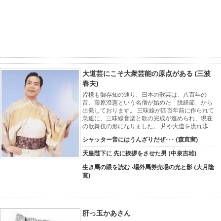
大道芸にこそ大衆芸能の原点がある (三波
春夫)
皆様も御存知の通り、日本の歌芸は、八百年の
昔、藤原澄憲という名僧が始めた「脱経節」から
出発しております。 三味線が四百年前に作られて
急速に、三味線音楽と歌の完成が進められ、現在
の歌舞伎の形になりました。 片や大道を流れ歩
シャッター音にはうんざりだぜ･･･ (森直実)
天皇陛下に 先に挨拶をさせた男 (中泉吉雄)
生き馬の眼を読む -場外馬券売場の光と影 (大月隆
寬)
肝っ玉かあさん