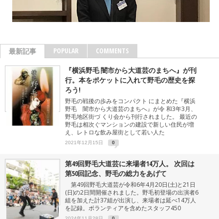
POPULAR
COMMENTS
最新記事
『横浜野毛 闇市から大道芸のまちへ』が刊
行。本をポケットに入れて野毛の歴史を探
ろう!
野毛の戦後の歩みをコンパクト にまとめた『横浜
野毛 闇市から大道芸のまちへ』が令 和3年3月、
野毛地区街づ くり会から刊行されました。 最近の
野毛は相次ぐマンションの建設で新しい住民が増
え、レトロな飲み屋街として若い人た
2021年12月15日
0
第49回野毛大道芸に来場者14万人。 次回は
第50回記念、野毛の総力をあげて
第49回野毛大道芸が令和6年4月20日(土)と21日
(日)の2日間開催されました。野毛初登場の出演者6
組を加えた計37組が出演し、来場者は延べ14万人
を記録。ボランティアを含めたスタッフ450
2024年11月28日
0