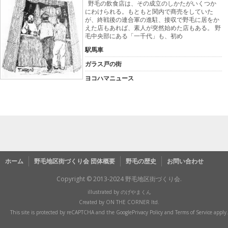
野毛の飲食店は、その成立のしかたがいくつか
にわけられる。もともと関内で商売をしていた
が、終戦後の連合軍の進駐、接収で野毛に居をか
えた店もあれば、素人が突然始めた店もある。 野
毛中央部にある「一千代」も、初め
駅馬車
ガラス戸の街
ヨコハマニュース
ホーム
野毛地区街づくり会 団体概要
野毛の歴史
お問い合わせ
Copyright © 2013-2024 野毛地区街づくり会.
illustrated by
のげやまくん
Created by
ON THE CORNER ltd.
This site is protected by reCAPTCHA and the Google
Privacy Policy
and
Terms of Service
apply.