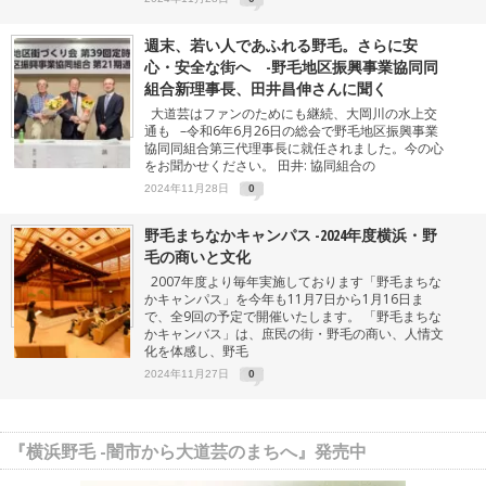
週末、若い人であふれる野毛。さらに安
心・安全な街へ -野毛地区振興事業協同同
組合新理事長、田井昌伸さんに聞く
大道芸はファンのためにも継続、大岡川の水上交
通も –令和6年6月26日の総会で野毛地区振興事業
協同同組合第三代理事長に就任されました。今の心
をお聞かせください。 田井: 協同組合の
2024年11月28日
0
野毛まちなかキャンパス -2024年度横浜・野
毛の商いと文化
2007年度より毎年実施しております「野毛まちな
かキャンパス」を今年も11月7日から1月16日ま
で、全9回の予定で開催いたします。 「野毛まちな
かキャンバス」は、庶民の街・野毛の商い、人情文
化を体感し、野毛
2024年11月27日
0
『横浜野毛 -闇市から大道芸のまちへ』発売中