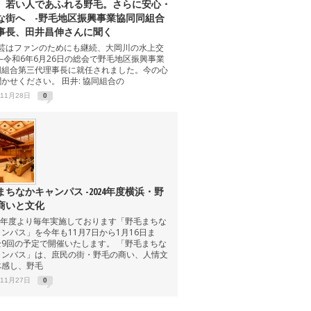
、若い人であふれる野毛。さらに安心・
な街へ -野毛地区振興事業協同同組合
事長、田井昌伸さんに聞く
芸はファンのためにも継続、大岡川の水上交
–令和6年6月26日の総会で野毛地区振興事業
同組合第三代理事長に就任されました。今の心
かせください。 田井: 協同組合の
年11月28日
0
まちなかキャンパス -2024年度横浜・野
商いと文化
07年度より毎年実施しております「野毛まちな
ンパス」を今年も11月7日から1月16日ま
全9回の予定で開催いたします。 「野毛まちな
ャンバス」は、庶民の街・野毛の商い、人情文
体感し、野毛
年11月27日
0