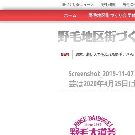
街づくり会ニュース
野毛情報
野毛公
ホーム
野毛地区街づくり会 団
NEWS
週末、若い人であふれる野毛。さら
野毛まちなかキャンパス -2024年
Screenshot_201
「野毛ちかみち」賑わっています -売
芸は2020年4月25日
川と街が交差する風物詩として定着 
第49回野毛大道芸に来場者14万人。