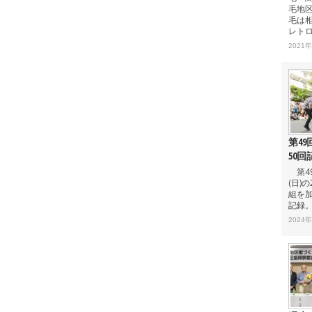
毛地区
毛は
レト
2021
第4
50
第49
(日)
組を加
記録。
2024