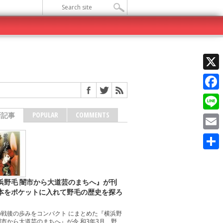
X
Face
POPULAR
COMMENTS
新記事
Line
Emai
共
有
浜野毛 闇市から大道芸のまちへ』が刊
本をポケットに入れて野毛の歴史を探ろ
の戦後の歩みをコンパクト にまとめた『横浜野
市から大道芸のまちへ』が令 和3年3月、野