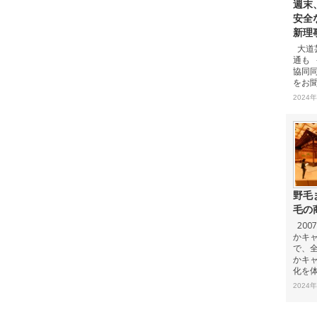
週末
安全
新理
大道
通も 
協同
をお聞
2024
野毛
毛の
20
かキャ
で、
かキ
化を
2024