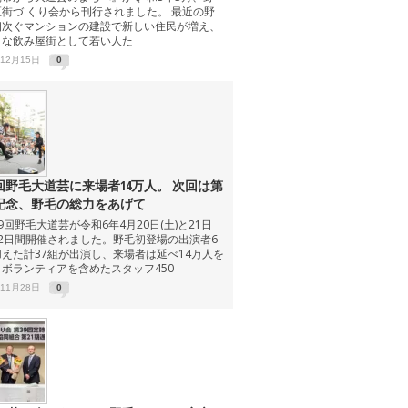
街づ くり会から刊行されました。 最近の野
相次ぐマンションの建設で新しい住民が増え、
ロな飲み屋街として若い人た
年12月15日
0
9回野毛大道芸に来場者14万人。 次回は第
回記念、野毛の総力をあげて
回野毛大道芸が令和6年4月20日(土)と21日
の2日間開催されました。野毛初登場の出演者6
えた計37組が出演し、来場者は延べ14万人を
ボランティアを含めたスタッフ450
年11月28日
0