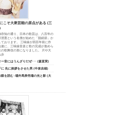
にこそ大衆芸能の原点がある (三
)
御存知の通り、日本の歌芸は、八百年の
原澄憲という名僧が始めた「脱経節」か
しております。 三味線が四百年前に作
急速に、三味線音楽と歌の完成が進めら
在の歌舞伎の形になりました。 片や大
れ歩
ー音にはうんざりだぜ･･･ (森直実)
に 先に挨拶をさせた男 (中泉吉雄)
眼を読む -場外馬券売場の光と影 (大