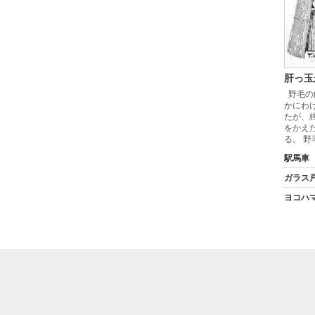
肝っ玉
野毛の
かにわ
たが、
をかえ
る。 
駅馬車
ガラス
ヨコハ