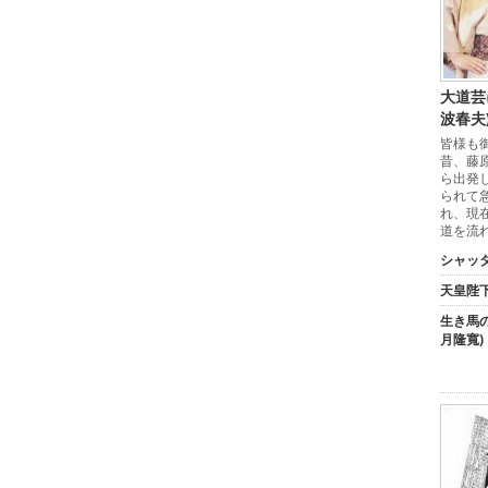
大道芸
波春夫
皆様も
昔、藤
ら出発
られて
れ、現
道を流
シャッタ
天皇陛下
生き馬の
月隆寬)