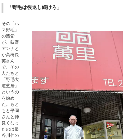
「野毛は後退し続けろ」
その「ハ
マ野毛」
の残党
が、荻野
アンナと
か高橋長
英さん
で、その
人たちと
「野毛大
道芝居」
というの
を始め
た。もと
もと平岡
さんと仲
良くなっ
たのは長
谷川伸の