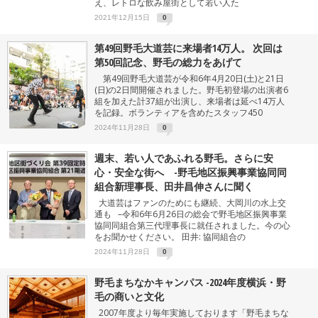
え、レトロな飲み屋街として若い人た
2021年12月15日
0
第49回野毛大道芸に来場者14万人。 次回は
第50回記念、野毛の総力をあげて
第49回野毛大道芸が令和6年4月20日(土)と21日
(日)の2日間開催されました。野毛初登場の出演者6
組を加えた計37組が出演し、来場者は延べ14万人
を記録。ボランティアを含めたスタッフ450
2024年11月28日
0
週末、若い人であふれる野毛。さらに安
心・安全な街へ -野毛地区振興事業協同同
組合新理事長、田井昌伸さんに聞く
大道芸はファンのためにも継続、大岡川の水上交
通も –令和6年6月26日の総会で野毛地区振興事業
協同同組合第三代理事長に就任されました。今の心
をお聞かせください。 田井: 協同組合の
2024年11月28日
0
野毛まちなかキャンパス -2024年度横浜・野
毛の商いと文化
2007年度より毎年実施しております「野毛まちな