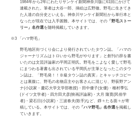
1984年から2年にわたりサンケイ新聞神奈川版に61回にかけて
連載された。筆者は大谷一郎、挿絵は広野徹。野毛に生きてき
た人達の自分史といえる。神奈川サンケイ新聞社から単行本と
なったが現在では入手困難。本サイトでは、その
「野毛ストー
リー」名作選
を随時掲載していきます。
※3 「ハマ野毛」
野毛地区街づくり会により発行されていたタウン誌。「ハマの
ジャーナリズムはトロいから野毛がやります」と創刊の辞を書
いたのは文芸評論家の平岡正明氏。野毛をこよなく愛して野毛
にまつわる著書も出されている平岡氏が主筆となったこのタウ
ン誌は、「野毛発！！Ｂ級タウン誌の真実」とキャッチコピー
とは裏腹に、野毛の名物店主やお客さんに混じり、野荻野アン
ナ(小説家・慶応大学文学部教授)・田中優子(女優)・種村季弘
(ドイツ文学者)・四方田犬彦(映画評論家)・大月 隆寛(民俗学
者)・梁石日(小説家)・三波春夫(歌手)など、錚々たる面々が寄
稿している。本サイトでは、その
「ハマ野毛」名作選
を掲載し
ていきます。