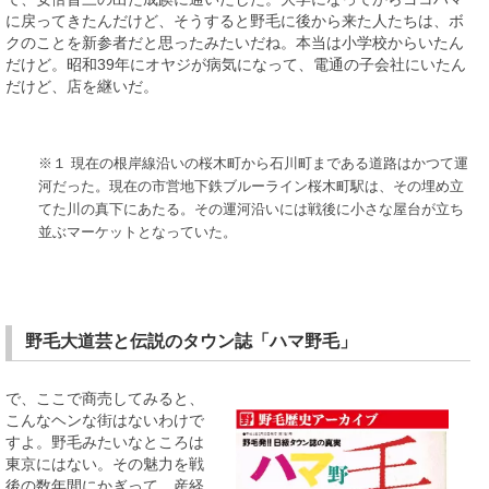
に戻ってきたんだけど、そうすると野毛に後から来た人たちは、ボ
クのことを新参者だと思ったみたいだね。本当は小学校からいたん
だけど。昭和39年にオヤジが病気になって、電通の子会社にいたん
だけど、店を継いだ。
※１ 現在の根岸線沿いの桜木町から石川町まである道路はかつて運
河だった。現在の市営地下鉄ブルーライン桜木町駅は、その埋め立
てた川の真下にあたる。その運河沿いには戦後に小さな屋台が立ち
並ぶマーケットとなっていた。
野毛大道芸と伝説のタウン誌「ハマ野毛」
で、ここで商売してみると、
こんなヘンな街はないわけで
すよ。野毛みたいなところは
東京にはない。その魅力を戦
後の数年間にかぎって、産経