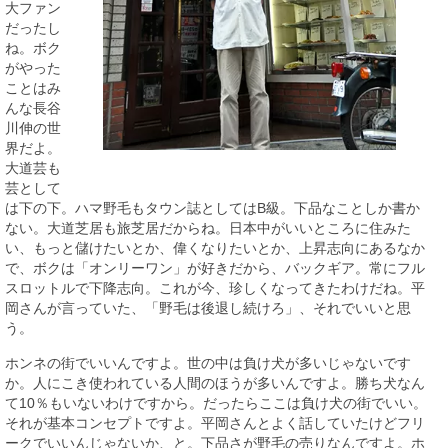
大ファン
だったし
ね。ボク
がやった
ことはみ
んな長谷
川伸の世
界だよ。
大道芸も
芸として
は下の下。ハマ野毛もタウン誌としてはB級。下品なことしか書か
ない。大道芝居も旅芝居だからね。日本中がいいところに住みた
い、もっと儲けたいとか、偉くなりたいとか、上昇志向にあるなか
で、ボクは「オンリーワン」が好きだから、バックギア。常にフル
スロットルで下降志向。これが今、珍しくなってきたわけだね。平
岡さんが言っていた、「野毛は後退し続けろ」、それでいいと思
う。
ホンネの街でいいんですよ。世の中は負け犬が多いじゃないです
か。人にこき使われている人間のほうが多いんですよ。勝ち犬なん
て10％もいないわけですから。だったらここは負け犬の街でいい。
それが基本コンセプトですよ。平岡さんとよく話していたけどフリ
ークでいいんじゃないか、と。下品さが野毛の売りなんですよ。ホ