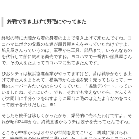
終戦で引き上げて野毛にやってきた
終戦の時に大陸から着の身着のままで引き上げて来たんですね。ヨ
コハマにボクの父親の友達が船具屋さんをやっていたわけですよ。
船具屋さんっていうのは、軍手から工具、部品まで、いろんなもの
を代行して船に納める商売ですね。ヨコハマで一番古い船具屋さん
で、その人をたよってヨコハマに出てきたんです。
ぴおシティは横浜協進産業がやってますけど、昔は戦争から引き上
げて来た人をまとめて、横浜市から土地を安く売ってもらって、一
種のスーパーみたいなのをつくっていた。「協進デパート」ってい
いましたね。そこにいた。でも、それでも食えないから、おふくろ
が大岡川に半分ケツを出すように屋台に毛のはえたようなのをつく
って餃子を売りだした。※1
そしたら餃子は珍しくかったから、爆発的に売れたわけですよ。そ
れが昭和24年かな。終戦直後からウチは餃子を売ってたんですね。
ところが中学からはオヤジが世間を見てこいと、親戚に預けられ
て、安倍晋三の出た成蹊に通いだした。大学になってからヨコハマ