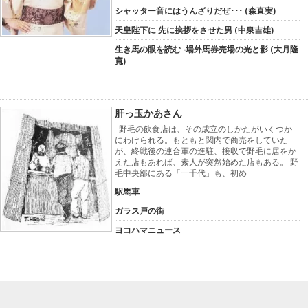
シャッター音にはうんざりだぜ･･･ (森直実)
天皇陛下に 先に挨拶をさせた男 (中泉吉雄)
生き馬の眼を読む -場外馬券売場の光と影 (大月隆
寬)
肝っ玉かあさん
野毛の飲食店は、その成立のしかたがいくつか
にわけられる。もともと関内で商売をしていた
が、終戦後の連合軍の進駐、接収で野毛に居をか
えた店もあれば、素人が突然始めた店もある。 野
毛中央部にある「一千代」も、初め
駅馬車
ガラス戸の街
ヨコハマニュース