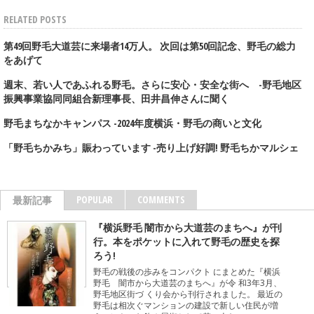
RELATED POSTS
第49回野毛大道芸に来場者14万人。 次回は第50回記念、野毛の総力
をあげて
週末、若い人であふれる野毛。さらに安心・安全な街へ -野毛地区
振興事業協同同組合新理事長、田井昌伸さんに聞く
野毛まちなかキャンパス -2024年度横浜・野毛の商いと文化
「野毛ちかみち」賑わっています -売り上げ好調! 野毛ちかマルシェ
POPULAR
COMMENTS
最新記事
『横浜野毛 闇市から大道芸のまちへ』が刊
行。本をポケットに入れて野毛の歴史を探
ろう!
野毛の戦後の歩みをコンパクト にまとめた『横浜
野毛 闇市から大道芸のまちへ』が令 和3年3月、
野毛地区街づ くり会から刊行されました。 最近の
野毛は相次ぐマンションの建設で新しい住民が増