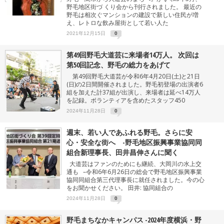
野毛地区街づ くり会から刊行されました。 最近の
野毛は相次ぐマンションの建設で新しい住民が増
え、レトロな飲み屋街として若い人た
2021年12月15日
0
第49回野毛大道芸に来場者14万人。 次回は
第50回記念、野毛の総力をあげて
第49回野毛大道芸が令和6年4月20日(土)と21日
(日)の2日間開催されました。野毛初登場の出演者6
組を加えた計37組が出演し、来場者は延べ14万人
を記録。ボランティアを含めたスタッフ450
2024年11月28日
0
週末、若い人であふれる野毛。さらに安
心・安全な街へ -野毛地区振興事業協同同
組合新理事長、田井昌伸さんに聞く
大道芸はファンのためにも継続、大岡川の水上交
通も –令和6年6月26日の総会で野毛地区振興事業
協同同組合第三代理事長に就任されました。今の心
をお聞かせください。 田井: 協同組合の
2024年11月28日
0
野毛まちなかキャンパス -2024年度横浜・野