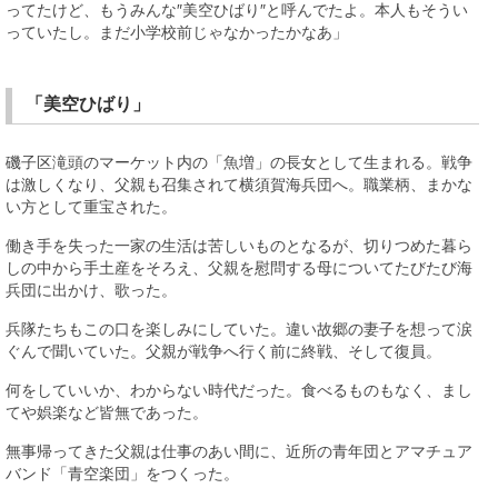
ってたけど、もうみんな″美空ひばり″と呼んでたよ。本人もそうい
っていたし。まだ小学校前じゃなかったかなあ」
「美空ひばり」
磯子区滝頭のマーケット内の「魚増」の長女として生まれる。戦争
は激しくなり、父親も召集されて横須賀海兵団へ。職業柄、まかな
い方として重宝された。
働き手を失った一家の生活は苦しいものとなるが、切りつめた暮ら
しの中から手土産をそろえ、父親を慰問する母についてたびたび海
兵団に出かけ、歌った。
兵隊たちもこの口を楽しみにしていた。違い故郷の妻子を想って涙
ぐんで聞いていた。父親が戦争へ行く前に終戦、そして復員。
何をしていいか、わからない時代だった。食べるものもなく、まし
てや娯楽など皆無であった。
無事帰ってきた父親は仕事のあい間に、近所の青年団とアマチュア
バンド「青空楽団」をつくった。