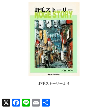
野毛ストーリー
より
X
Facebook
Line
Email
共
有