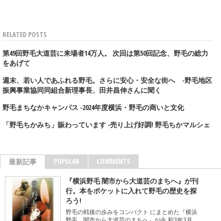
RELATED POSTS
第49回野毛大道芸に来場者14万人。 次回は第50回記念、野毛の総力
をあげて
週末、若い人であふれる野毛。さらに安心・安全な街へ -野毛地区
振興事業協同同組合新理事長、田井昌伸さんに聞く
野毛まちなかキャンパス -2024年度横浜・野毛の商いと文化
「野毛ちかみち」賑わっています -売り上げ好調! 野毛ちかマルシェ
POPULAR
COMMENTS
最新記事
『横浜野毛 闇市から大道芸のまちへ』が刊
行。本をポケットに入れて野毛の歴史を探
ろう!
野毛の戦後の歩みをコンパクト にまとめた『横浜
野毛 闇市から大道芸のまちへ』が令 和3年3月、