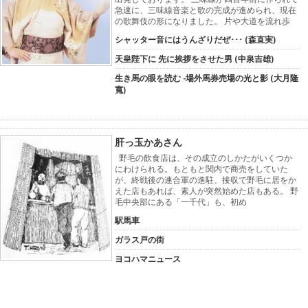
急速に、三味線音楽と歌の完成が進められ、現在
の歌舞伎の形になりました。 片や大道を流れ歩
シャッター音にはうんざりだぜ･･･ (森直実)
天皇陛下に 先に挨拶をさせた男 (中泉吉雄)
生き馬の眼を読む -場外馬券売場の光と影 (大月隆
寬)
肝っ玉かあさん
野毛の飲食店は、その成立のしかたがいくつか
にわけられる。もともと関内で商売をしていた
が、終戦後の連合軍の進駐、接収で野毛に居をか
えた店もあれば、素人が突然始めた店もある。 野
毛中央部にある「一千代」も、初め
駅馬車
ガラス戸の街
ヨコハマニュース