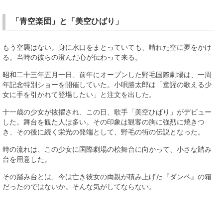
「青空楽団」と「美空ひばり」
もう空襲はない。身に水口をまとっていても、晴れた空に夢をかけ
る。当時の彼らの澄んだ心が伝わって来る。
昭和二十三年五月一日、前年にオープンした野毛国際劇場は、一周
年記念特別ショーを開催していた。小唄勝太郎は「童謡の歌える少
女に手を引かれて登場したい」と注文を出した。
十一歳の少女が抜擢され、この日、歌手「美空ひばり」がデビュー
した。舞台を観た人は多い。その印象は観客の胸に強烈に焼きつ
き、その後に続く栄光の発端として、野毛の街の伝説となった。
時の流れは、この少女に国際劇場の桧舞台に向かって、小さな踏み
台を用意した。
その踏み台とは、今は亡き彼女の両親が積み上げた『ダンペ』の箱
だったのではないか。そんな気がしてならない。