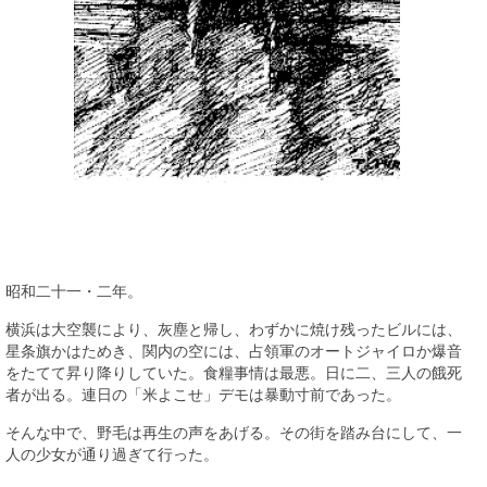
昭和二十一・二年。
横浜は大空襲により、灰塵と帰し、わずかに焼け残ったビルには、
星条旗かはためき、関内の空には、占領軍のオートジャイロか爆音
をたてて昇り降りしていた。食糧事情は最悪。日に二、三人の餓死
者が出る。連日の「米よこせ」デモは暴動寸前であった。
そんな中で、野毛は再生の声をあげる。その街を踏み台にして、一
人の少女が通り過ぎて行った。