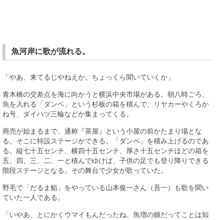
魚河岸に歌が流れる。
「やあ、来てるじやねえか。ちょっくら聞いていくか」
青木橋の交差点を海に向かうと横浜中央市場がある。朝八時ごろ、
魚を入れる「ダンベ」という杉板の箱を積んで、リヤカーやくろか
ね号、ダイハツ三輪などか集まってくる。
商売が始まるまで、通称『茶屋』という小屋の前かたまり場とな
る。そこに特設ステージかできる。「ダンペ」を積み上げるのであ
る。縦七十五センチ、横四十五センチ、厚さ十五センチほどの箱を
五、四、三、二、一と積んでゆけば、子供の足でも登り降りできる
階段ステージとなる。その舞台で少女が歌っていた。
野毛で「だるま鮨」をやっている山本俊一さん（吾一）も歌を聞い
ていた一人である。
「いやあ、とにかくウマイもんだったね。魚増の娘だってことは知