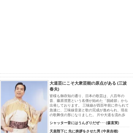
大道芸にこそ大衆芸能の原点がある (三波
春夫)
皆様も御存知の通り、日本の歌芸は、八百年の
昔、藤原澄憲という名僧が始めた「脱経節」から
出発しております。 三味線が四百年前に作られて
急速に、三味線音楽と歌の完成が進められ、現在
の歌舞伎の形になりました。 片や大道を流れ歩
シャッター音にはうんざりだぜ･･･ (森直実)
天皇陛下に 先に挨拶をさせた男 (中泉吉雄)