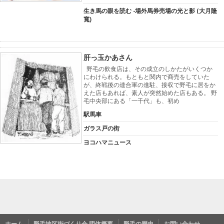
生き馬の眼を読む -場外馬券売場の光と影 (大月隆
寬)
肝っ玉かあさん
野毛の飲食店は、その成立のしかたがいくつか
にわけられる。もともと関内で商売をしていた
が、終戦後の連合軍の進駐、接収で野毛に居をか
えた店もあれば、素人が突然始めた店もある。 野
毛中央部にある「一千代」も、初め
駅馬車
ガラス戸の街
ヨコハマニュース
ホーム
野毛地区街づくり会 団体概要
野毛の歴史
お問い合わせ