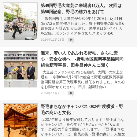
第49回野毛大道芸に来場者14万人。 次回は
第50回記念、野毛の総力をあげて
第49回野毛大道芸が令和6年4月20日(土)と21日
(日)の2日間開催されました。野毛初登場の出演者6
組を加えた計37組が出演し、来場者は延べ14万人
を記録。ボランティアを含めたスタッフ450
2024年11月28日
0
週末、若い人であふれる野毛。さらに安
心・安全な街へ -野毛地区振興事業協同同
組合新理事長、田井昌伸さんに聞く
大道芸はファンのためにも継続、大岡川の水上交
通も –令和6年6月26日の総会で野毛地区振興事業
協同同組合第三代理事長に就任されました。今の心
をお聞かせください。 田井: 協同組合の
2024年11月28日
0
野毛まちなかキャンパス -2024年度横浜・野
毛の商いと文化
2007年度より毎年実施しております「野毛まちな
かキャンパス」を今年も11月7日から1月16日ま
で、全9回の予定で開催いたします。 「野毛まちな
かキャンバス」は、庶民の街・野毛の商い、人情文