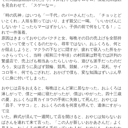
を見合わせて、「スゲーなー」
「時の氏神」はいつも「一千代」のバーさんだった。「チョッとど
いとくれ」人垣を割ってはいり、まず親父に一喝。「いいかげんに
しないか！こったらマーはずかしい。子供の前で何をしてる！」こ
れで一件落着。
原因はきまっておやじのバクチと女。毎晩その日の売上げを全部持
っていって使ってくるのだから、尋常ではない。おふくろも、何と
か阻止しようと、マクラの下などに隠すが、疲れて寝入った所をか
っさらっていく。当時（昭和三十年頃）の村田家は野毛では評判の
繁盛店で、売上げも相当あったらしいから、遊びも派手だったのだ
ろう。女は言うに及ばず競輪、競馬、競艇、パチンコ、花札、サイ
コロ等々、何でもござれだ。おかげで僕も、変な知識はずいぶん早
くに身に付いてしまった。
おやじは店をおえると、毎晩ほとんど家に居なかった。おふくろは
淋しがっで、僕と一緒に寝たがったが、僕はいやがった。四十三歳
の夏、おふくろは胃カイヨウの手術に失敗して死んだ。おやじは
「昌子、マサコ」と、おふくろの名を何度も呼んで、遺体にすがっ
て泣
いた。葬式が済んで一週間して店を開けると、おやじは知らないお
ばさんを連れて来て言った。「この人が新しいおかあさんだ」よく