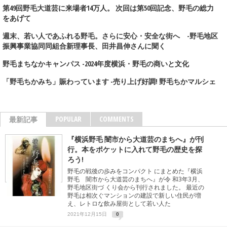
第49回野毛大道芸に来場者14万人。 次回は第50回記念、野毛の総力
をあげて
週末、若い人であふれる野毛。さらに安心・安全な街へ -野毛地区
振興事業協同同組合新理事長、田井昌伸さんに聞く
野毛まちなかキャンパス -2024年度横浜・野毛の商いと文化
「野毛ちかみち」賑わっています -売り上げ好調! 野毛ちかマルシェ
POPULAR
COMMENTS
最新記事
『横浜野毛 闇市から大道芸のまちへ』が刊
行。本をポケットに入れて野毛の歴史を探
ろう!
野毛の戦後の歩みをコンパクト にまとめた『横浜
野毛 闇市から大道芸のまちへ』が令 和3年3月、
野毛地区街づ くり会から刊行されました。 最近の
野毛は相次ぐマンションの建設で新しい住民が増
え、レトロな飲み屋街として若い人た
2021年12月15日
0