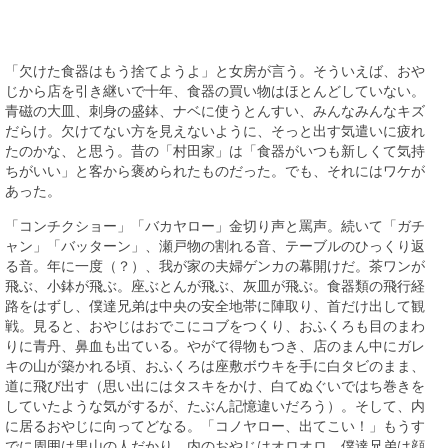
「欠けた食器はもう捨てようよ」と女房が言う。そういえば、おや
じから店を引き継いで十年、食器の買い物はほとんどしていない。
青磁の大皿、刺身の盛鉢、ナベに使うとんすい、みんなみんなキズ
だらけ。欠けてない方を見えないように、そっと出す気遣いに疲れ
たのかな、と思う。昔の「村田家」は「食器がいつも新しくて気持
ちがいい」と客から褒められたものだった。でも、それにはワケが
あった。
「コンチクショー」「バカヤロー」金切り声と罵声。続いて「ガチ
ャン」「バッターン」、瀬戸物の割れる音、テーブルのひっくり返
る音。年に一度（？）、我が家の夫婦ゲンカの幕開けだ。茶ワンが
飛ぶ、小鉢が飛ぶ。座ぶとんが飛ぶ、灰皿が飛ぶ。食器類の飛行経
路をはずし、僕達兄弟は中央の安全地帯に陣取り、首だけ出して観
戦。見ると、おやじはおでこにコブをつくり、おふくろも目のまわ
りに青丹、鼻血も出ている。やがて得物もつき、店のまん中にガレ
キの山が築かれる頃、おふくろは座敷ボウキを手に白タビのまま、
道に飛び出す（思い出にはタスキをかけ、白てぬぐいではち巻きを
していたような気がするが、たぶん記憶違いだろう）。そして、内
に居るおやじに向ってどなる。「コノヤロー、出てこい！」もうす
でに周囲は黒山の人だかり。内のおやじはオロオロ。僕達兄弟は顔