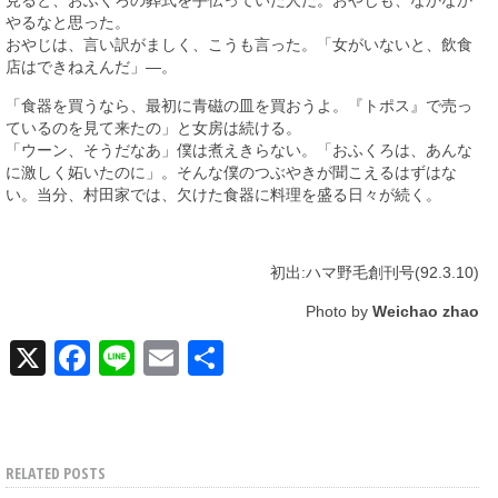
見ると、おふくろの葬式を手伝っていた人だ。おやじも、なかなか
やるなと思った。
おやじは、言い訳がましく、こうも言った。「女がいないと、飲食
店はできねえんだ」―。
「食器を買うなら、最初に青磁の皿を買おうよ。『トポス』で売っ
ているのを見て来たの」と女房は続ける。
「ウーン、そうだなあ」僕は煮えきらない。「おふくろは、あんな
に激しく妬いたのに」。そんな僕のつぶやきが聞こえるはずはな
い。当分、村田家では、欠けた食器に料理を盛る日々が続く。
初出:ハマ野毛創刊号(92.3.10)
Photo by
Weichao zhao
X
Facebook
Line
Email
共
有
RELATED POSTS